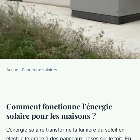
Accueil
›
Panneaux solaires
PANNEAUX SOLAIRES
Comment fonctionne l'énergie
solaire pour les maisons?
Comment fonctionne l’énergie
solaire pour les maisons ?
admin
•
9 janvier 2026
•
7 min de lecture
L’énergie solaire transforme la lumière du soleil en
électricité grâce à des panneaux posés sur le toit. En